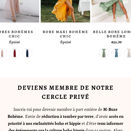
OBES BOHÈMES
ROBE MAXI BOHÈME
BELLE ROBE LO
CHIC
CHIC
BOHÈME
Épuisé
Épuisé
€55,99
DEVIENS MEMBRE DE NOTRE
CERCLE PRIVÉ
Inscris-toi pour devenir membre à part entière de
M-Buze
Bohème
. Envie de
réduction à tomber par terre
, d'avoir
accès en
priorité à nos exclusivités boho et hippie
et d'être
tenu informer
des événements sur la culture bobo hippie
dans ta region. Alors