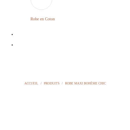
LONGUE
FLEURIE
Robe
Courte
Robe en Coton
ROBE
Bohème
BOHÈME
GRANDE
Notre
TAILLE
Blog
Question
?
ACCUEIL
/
PRODUITS
/
ROBE MAXI BOHÈME CHIC