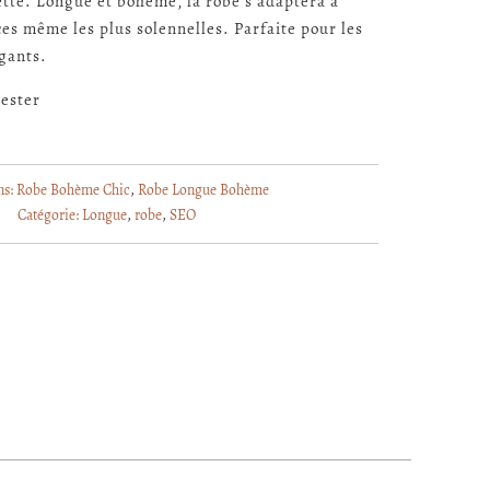
ette. Longue et bohème, la robe s'adaptera à
ces même les plus solennelles. Parfaite pour les
gants.
ester
ns:
Robe Bohème Chic
,
Robe Longue Bohème
Catégorie:
Longue
,
robe
,
SEO