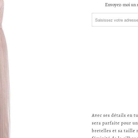
TRANSLATION
Envoyez-moi un m
MISSING:
FR.PRODUCTS.NOTIFY_F
Avec ses détails en t
sera parfaite pour u
bretelles et sa taill