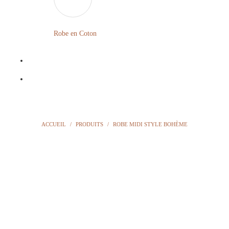
LONGUE
FLEURIE
Robe en Coton
ROBE
BOHÈME
GRANDE
Notre
TAILLE
Blog
Question
ACCUEIL
/
PRODUITS
/
ROBE MIDI STYLE BOHÈME
?