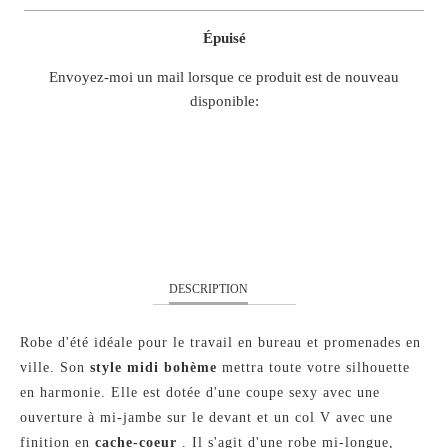
Épuisé
TRANSLATION
Envoyez-moi un mail lorsque ce produit est de nouveau
MISSING:
disponible:
FR.PRODUCTS.NOTIFY_FORM.DESCRIPTION:
S
M
L
DESCRIPTION
Robe d'été idéale pour le travail en bureau et promenades en
ville. Son
style midi bohème
mettra toute votre silhouette
en harmonie. Elle est dotée d'une coupe sexy avec une
ouverture à mi-jambe sur le devant et un col V avec une
finition en
cache-coeur
. Il s'agit d'une robe mi-longue,