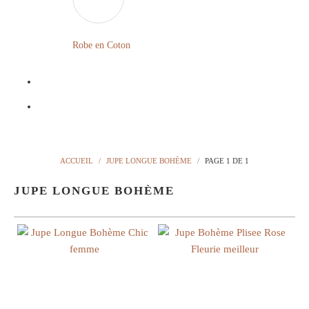
LONGUE
FLEURIE
Robe en Coton
ROBE
BOHÈME
GRANDE
Notre
TAILLE
Blog
Question
ACCUEIL
/
JUPE LONGUE BOHÈME
/
PAGE 1 DE 1
?
JUPE LONGUE BOHÈME