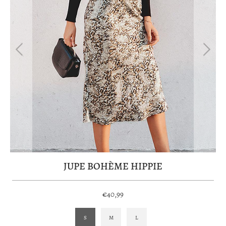
JUPE BOHÈME HIPPIE
€40,99
S
M
L