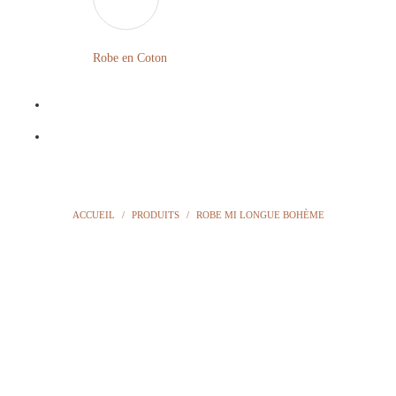
LONGUE
FLEURIE
Robe en Coton
ROBE
BOHÈME
GRANDE
Notre
TAILLE
Blog
Question
ACCUEIL
/
PRODUITS
/
ROBE MI LONGUE BOHÈME
?