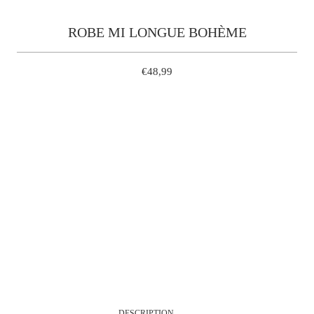
ROBE MI LONGUE BOHÈME
€48,99
S
M
L
QUANTITÉ
AJOUTER À MON PANIER
DESCRIPTION