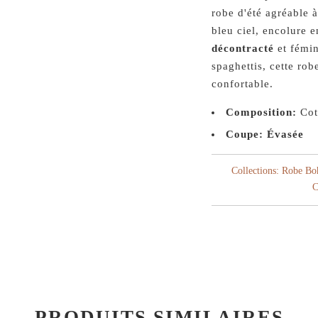
robe d'été agréable à
bleu ciel, encolure e
décontracté
et fémi
spaghettis, cette rob
confortable.
Composition:
Cot
Coupe: Évasée
Collections:
Robe Bo
C
PRODUITS SIMILAIRES