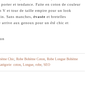
 porter et tendance. Faite en coton de couleur
n V et tour de taille empire pour un look
nin. Sans manches,
évasée
et bretelles
e arrive aux genoux pour un été chic et
on
hème Chic
,
Robe Bohème Coton
,
Robe Longue Bohème
atégorie:
coton
,
Longue
,
robe
,
SEO