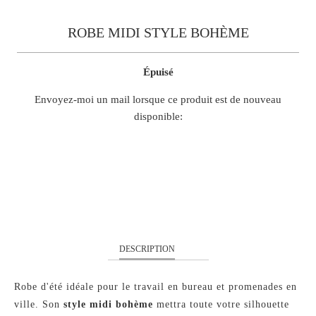
ROBE MIDI STYLE BOHÈME
Épuisé
TRANSLATION
Envoyez-moi un mail lorsque ce produit est de nouveau
MISSING:
disponible:
FR.PRODUCTS.NOTIFY_FORM.DESCRIPTION:
S
M
L
DESCRIPTION
Robe d'été idéale pour le travail en bureau et promenades en
ville. Son
style midi bohème
mettra toute votre silhouette