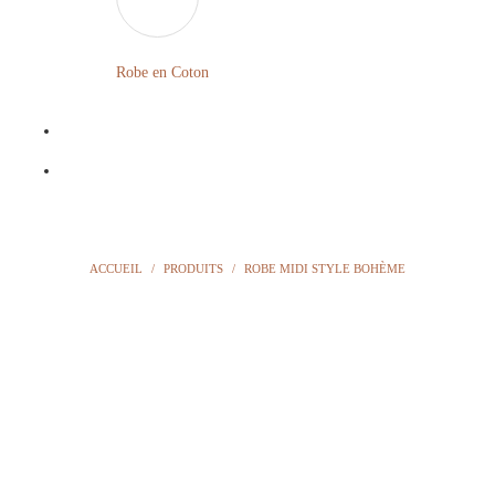
LONGUE
FLEURIE
Robe en Coton
ROBE
BOHÈME
GRANDE
Notre
TAILLE
Blog
Question
ACCUEIL
/
PRODUITS
/
ROBE MIDI STYLE BOHÈME
?