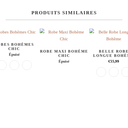
PRODUITS SIMILAIRES
OBES BOHÈMES
CHIC
ROBE MAXI BOHÈME
BELLE ROB
Épuisé
CHIC
LONGUE BOH
Épuisé
€55,99