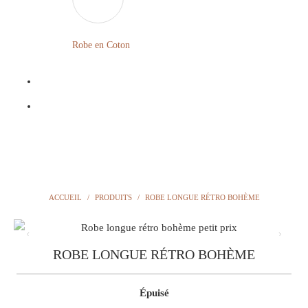
LONGUE
FLEURIE
Robe
Courte
Robe en Coton
ROBE
Bohème
BOHÈME
GRANDE
Notre
TAILLE
Blog
Question
?
ACCUEIL
/
PRODUITS
/
ROBE LONGUE RÉTRO BOHÈME
ROBE LONGUE RÉTRO BOHÈME
Épuisé