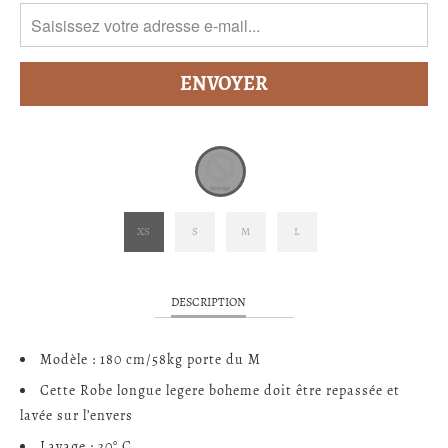
XS
S
M
L
DESCRIPTION
Modèle : 180 cm/58kg porte du M
Cette Robe longue legere boheme doit être repassée et
lavée sur l’envers
Lavage : 30° C