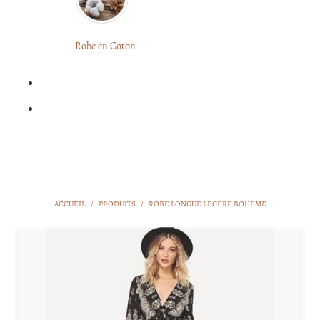
LONGUE
FLEURIE
Robe
Courte
Robe en Coton
ROBE
Bohème
BOHÈME
GRANDE
Notre
TAILLE
Blog
Question
?
ACCUEIL
/
PRODUITS
/
ROBE LONGUE LEGERE BOHEME