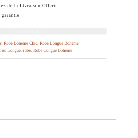
ez de la Livraison Offerte
 garantie
EN SAVOIR PLUS
s:
Robe Bohème Chic
,
Robe Longue Bohème
rie:
Longue
,
robe
,
Robe Longue Bohème