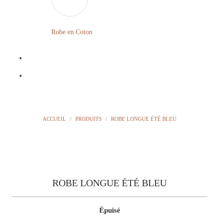
LONGUE
FLEURIE
Robe en Coton
ROBE
BOHÈME
GRANDE
Notre
TAILLE
Blog
Question
ACCUEIL
/
PRODUITS
/
ROBE LONGUE ÉTÉ BLEU
?
ROBE LONGUE ÉTÉ BLEU
Épuisé