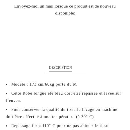
TRANSLATION
Envoyez-moi un mail lorsque ce produit est de nouveau
MISSING:
disponible:
FR.PRODUCTS.NOTIFY_FORM.DESCRIPTION:
M
L
XL
XXL
DESCRIPTION
Modèle : 173 cm/60kg porte du M
Cette Robe longue été bleu doit être repassée et lavée sur
l’envers
Pour conserver la qualité du tissu le lavage en machine
doit être effectué à une température (à 30° C)
Repassage fer a 110° C pour ne pas abimer le tissu