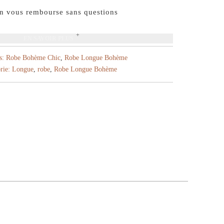
On vous rembourse sans questions
EN SAVOIR PLUS
s:
Robe Bohème Chic
,
Robe Longue Bohème
rie:
Longue
,
robe
,
Robe Longue Bohème