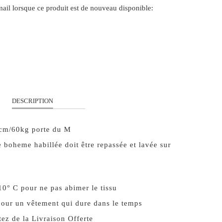
il lorsque ce produit est de nouveau disponible:
FORM.DESCRIPTION:
S
M
L
XL
DESCRIPTION
cm/60kg porte du M
 boheme habillée doit être repassée et lavée sur
10° C pour ne pas abimer le tissu
our un vêtement qui dure dans le temps
ez de la Livraison Offerte