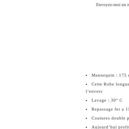
TRANSLATION
Envoyez-moi un ma
MISSING:
FR.PRODUCTS.NOTIFY_
XS
Mannequin : 175 
Cette Robe longue
l’envers
Lavage : 30° C
Repassage fer a 1
Coutures double p
Aujourd’hui profit