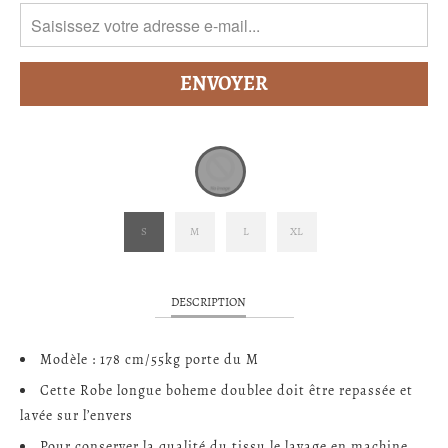
S
M
L
XL
DESCRIPTION
Modèle : 178 cm/55kg porte du M
Cette Robe longue boheme doublee doit être repassée et
lavée sur l’envers
Pour conserver la qualité du tissu le lavage en machine