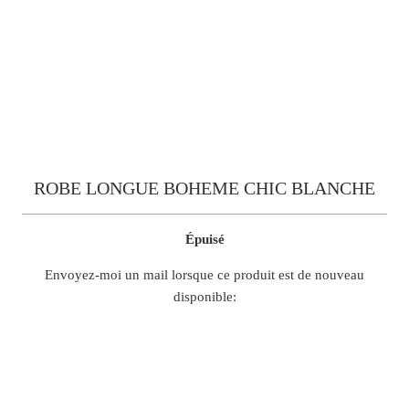
ROBE LONGUE BOHEME CHIC BLANCHE
Épuisé
TRANSLATION
Envoyez-moi un mail lorsque ce produit est de nouveau
MISSING:
disponible:
FR.PRODUCTS.NOTIFY_FORM.DESCRIPTION:
S
M
L
XL