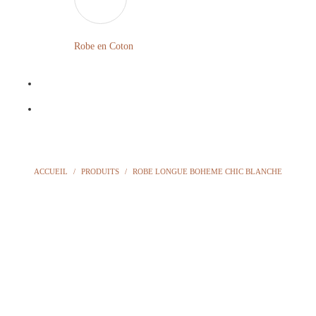
LONGUE
FLEURIE
Robe en Coton
ROBE
BOHÈME
GRANDE
Notre
TAILLE
Blog
Question
ACCUEIL
/
PRODUITS
/
ROBE LONGUE BOHEME CHIC BLANCHE
?