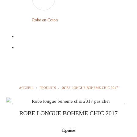
LONGUE
FLEURIE
Robe
Courte
Robe en Coton
ROBE
Bohème
BOHÈME
GRANDE
Notre
TAILLE
Blog
Question
?
ACCUEIL
/
PRODUITS
/
ROBE LONGUE BOHEME CHIC 2017
ROBE LONGUE BOHEME CHIC 2017
Épuisé