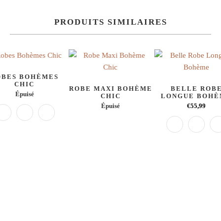
PRODUITS SIMILAIRES
OBES BOHÈMES
CHIC
ROBE MAXI BOHÈME
BELLE ROB
Épuisé
CHIC
LONGUE BOH
Épuisé
€55,99