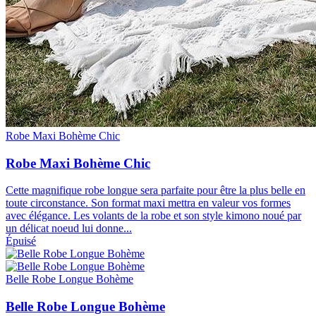
Robe Maxi Bohème Chic
Robe Maxi Bohème Chic
Cette magnifique robe longue sera parfaite pour être la plus belle en
toute circonstance. Son format maxi mettra en valeur vos formes
avec élégance. Les volants de la robe et son style kimono noué par
un délicat noeud lui donne...
Épuisé
Belle Robe Longue Bohème
Belle Robe Longue Bohème