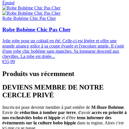
Épuisé
Robe Bohème Chic Pas Cher
Robe Bohème Chic Pas Cher
Jolie robe pour un coktail en été. Celle-ci est légère et offre une
grande aisance grâce à sa coupe évasée et l'encolure ample. Il s'agit
d'une robe chic bohème sans manches. Sa longueur descend aux
chevilles. La robe est dotée...
€55,99
Produits vus récemment
DEVIENS MEMBRE DE NOTRE
CERCLE PRIVÉ
Inscris-toi pour devenir membre à part entière de
M-Buze Bohème
.
Envie de
réduction à tomber par terre
, d'avoir
accès en priorité à
nos exclusivités boho et hippie
et d'être
tenu informer des
événements sur la culture bobo hippie
dans ta region. Alors c'est
ici que ça se passe.