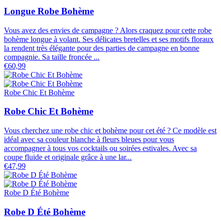
Longue Robe Bohème
Vous avez des envies de campagne ? Alors craquez pour cette robe
bohème longue à volant. Ses délicates bretelles et ses motifs floraux
la rendent très élégante pour des parties de campagne en bonne
compagnie. Sa taille froncée ...
€60,99
Robe Chic Et Bohème
Robe Chic Et Bohème
Vous cherchez une robe chic et bohème pour cet été ? Ce modèle est
idéal avec sa couleur blanche à fleurs bleues pour vous
accompagner à tous vos cocktails ou soirées estivales. Avec sa
coupe fluide et originale grâce à une lar...
€47,99
Robe D Été Bohème
Robe D Été Bohème