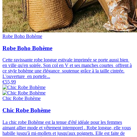
Robe Boho Bohème
Robe Boho Bohème
Cette ravissante robe longue estivale imprimée se porte aussi bien
en ville qu'en soirée. Son col en V et ses manches courtes offrent à
ce style bohème une élégance soutenue grâce à la taille cintrée.
L'ouverture en portefe...
€55,99
Chic Robe Bohème
Chic Robe Bohème
La chic robe Bohème est la tenue d'été idéale pour les femmes
aimant allier mode et vêtement intemporel . Robe longue, elle vous
habille jusqu'à mi-mollets et jusqu'aux poignets. Elle est faite de