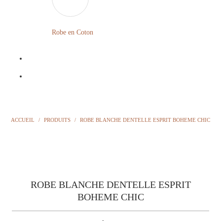
LONGUE
FLEURIE
Robe en Coton
ROBE
BOHÈME
GRANDE
Notre
TAILLE
Blog
Question
ACCUEIL
/
PRODUITS
/
ROBE BLANCHE DENTELLE ESPRIT BOHEME CHIC
?
ROBE BLANCHE DENTELLE ESPRIT
BOHEME CHIC