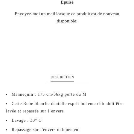
Épuisé
TRANSLATION
Envoyez-moi un mail lorsque ce produit est de nouveau
MISSING:
disponible:
FR.PRODUCTS.NOTIFY_FORM.DESCRIPTION:
S
M
L
XL
DESCRIPTION
Mannequin : 175 cm/56kg porte du M
Cette Robe blanche dentelle esprit boheme chic doit être
lavée et repassée sur l’envers
Lavage : 30° C
Repassage sur l'envers uniquement