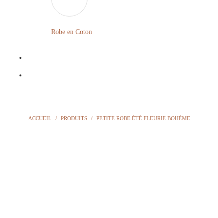
LONGUE
FLEURIE
Robe en Coton
ROBE
BOHÈME
GRANDE
Notre
TAILLE
Blog
Question
ACCUEIL
/
PRODUITS
/
PETITE ROBE ÉTÉ FLEURIE BOHÈME
?