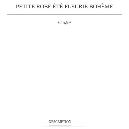
PETITE ROBE ÉTÉ FLEURIE BOHÈME
€45,99
S
M
L
QUANTITÉ
AJOUTER À MON PANIER
DESCRIPTION