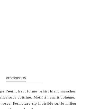
S
M
L
QUANTITÉ
AJOUTER À MON PANIER
DESCRIPTION
pe l'oeil
, haut forme t-shirt blanc manches
tier sous poitrine. Motif à l'esprit bohème,
 roses. Fermeture zip invisible sur le milieu