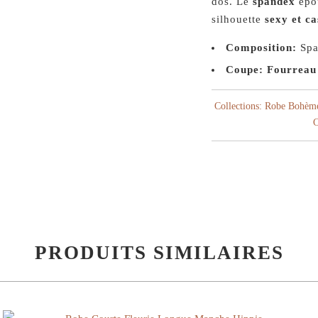
dos. Le
spandex
épou
silhouette
sexy et c
Composition:
Spa
Coupe: Fourreau
Collections:
Robe Bohèm
C
PRODUITS SIMILAIRES