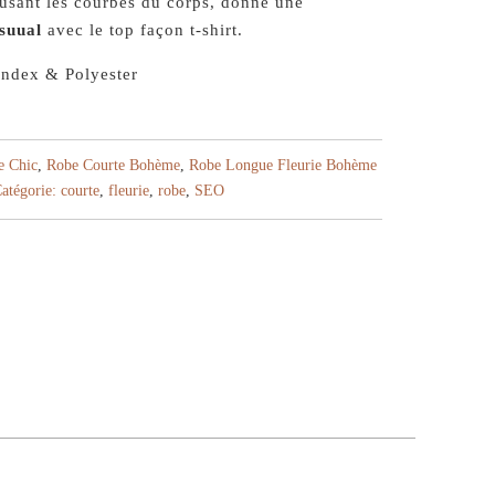
sant les courbes du corps, donne une
asuual
avec le top façon t-shirt.
ndex & Polyester
e Chic
,
Robe Courte Bohème
,
Robe Longue Fleurie Bohème
atégorie:
courte
,
fleurie
,
robe
,
SEO