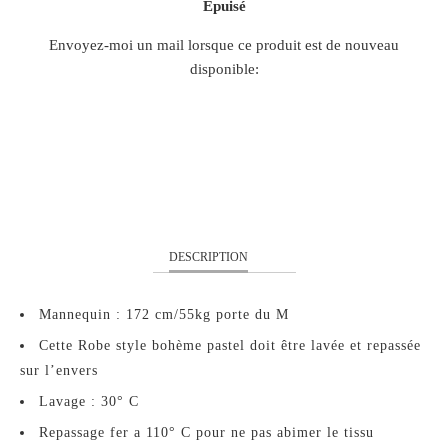
Épuisé
TRANSLATION
Envoyez-moi un mail lorsque ce produit est de nouveau
MISSING:
disponible:
FR.PRODUCTS.NOTIFY_FORM.DESCRIPTION:
S
M
L
XL
DESCRIPTION
Mannequin : 172 cm/55kg porte du M
Cette Robe style bohème pastel doit être lavée et repassée
sur l’envers
Lavage : 30° C
Repassage fer a 110° C pour ne pas abimer le tissu