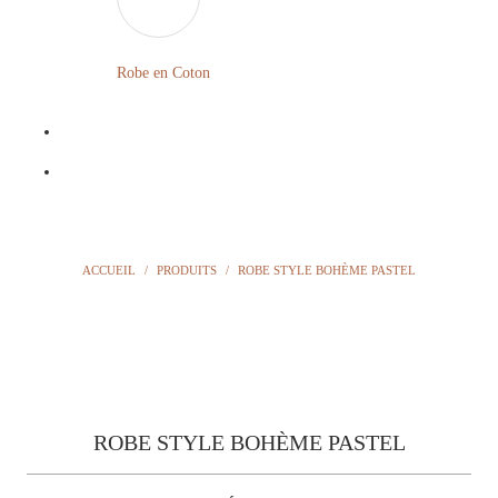
LONGUE
FLEURIE
Robe en Coton
ROBE
BOHÈME
GRANDE
Notre
TAILLE
Blog
Question
ACCUEIL
/
PRODUITS
/
ROBE STYLE BOHÈME PASTEL
?
ROBE STYLE BOHÈME PASTEL