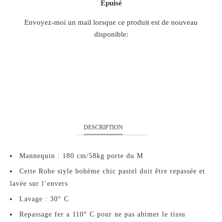
Épuisé
TRANSLATION
Envoyez-moi un mail lorsque ce produit est de nouveau
MISSING:
disponible:
FR.PRODUCTS.NOTIFY_FORM.DESCRIPTION:
S
M
L
XL
DESCRIPTION
Mannequin : 180 cm/58kg porte du M
Cette Robe style bohème chic pastel doit être repassée et
lavée sur l’envers
Lavage : 30° C
Repassage fer a 110° C pour ne pas abimer le tissu