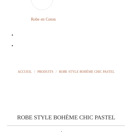
LONGUE
FLEURIE
Robe en Coton
ROBE
BOHÈME
GRANDE
Notre
TAILLE
Blog
Question
ACCUEIL
/
PRODUITS
/
ROBE STYLE BOHÈME CHIC PASTEL
?
ROBE STYLE BOHÈME CHIC PASTEL