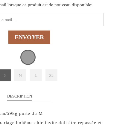
il lorsque ce produit est de nouveau disponible:
FORM.DESCRIPTION:
S
M
L
XL
DESCRIPTION
cm/59kg porte du M
ariage bohême chic invite doit être repassée et