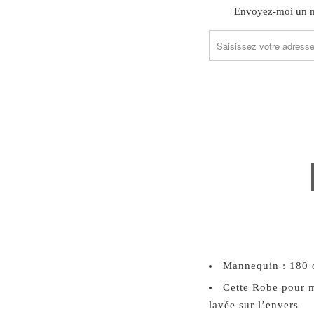
TRANSLATION
Envoyez-moi un ma
MISSING:
FR.PRODUCTS.NOTIFY_
Mannequin : 180 
Cette Robe pour m
lavée sur l’envers