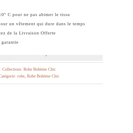
10° C pour ne pas abimer le tissu
our un vêtement qui dure dans le temps
ez de la Livraison Offerte
 garantie
EN SAVOIR PLUS
Collections:
Robe Bohème Chic
Catégorie:
robe
,
Robe Bohème Chic