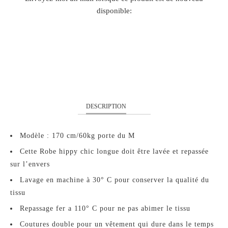
MISSING:
disponible:
FR.PRODUCTS.NOTIFY_FORM.DESCRIPTION:
S
M
L
XL
DESCRIPTION
Modèle : 170 cm/60kg porte du M
Cette Robe hippy chic longue doit être lavée et repassée
sur l’envers
Lavage en machine à 30° C pour conserver la qualité du
tissu
Repassage fer a 110° C pour ne pas abimer le tissu
Coutures double pour un vêtement qui dure dans le temps