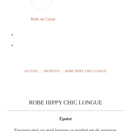
LONGUE
FLEURIE
Robe en Coton
ROBE
BOHÈME
GRANDE
Notre
TAILLE
Blog
Question
ACCUEIL
/
PRODUITS
/
ROBE HIPPY CHIC LONGUE
?
ROBE HIPPY CHIC LONGUE
Épuisé
TRANSLATION
Envoyez-moi un mail lorsque ce produit est de nouveau