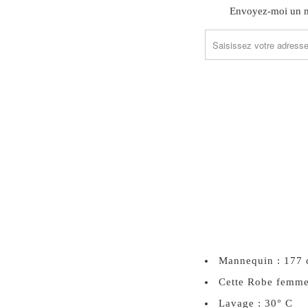
TRANSLATION
Envoyez-moi un ma
MISSING:
FR.PRODUCTS.NOTIFY_
Mannequin : 177 
Cette Robe femme 
Lavage : 30° C