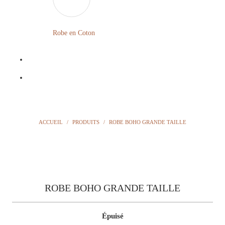
LONGUE
FLEURIE
Robe en Coton
ROBE
BOHÈME
GRANDE
Notre
TAILLE
Blog
Question
ACCUEIL
/
PRODUITS
/
ROBE BOHO GRANDE TAILLE
?
ROBE BOHO GRANDE TAILLE
Épuisé