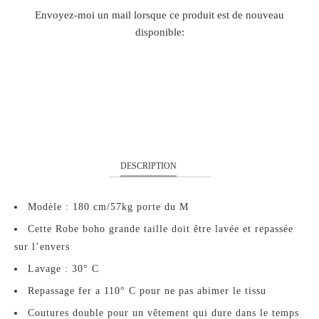
TRANSLATION
Envoyez-moi un mail lorsque ce produit est de nouveau
MISSING:
disponible:
FR.PRODUCTS.NOTIFY_FORM.DESCRIPTION:
L
XL
XXL
XXXL
DESCRIPTION
Modèle : 180 cm/57kg porte du M
Cette Robe boho grande taille doit être lavée et repassée
sur l’envers
Lavage : 30° C
Repassage fer a 110° C pour ne pas abimer le tissu
Coutures double pour un vêtement qui dure dans le temps