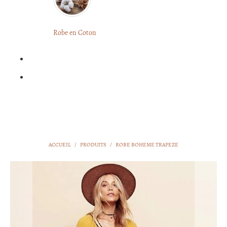
LONGUE
FLEURIE
Robe
Courte
Robe en Coton
ROBE
Bohème
BOHÈME
GRANDE
Notre
TAILLE
Blog
Question
?
ACCUEIL
/
PRODUITS
/
ROBE BOHEME TRAPEZE