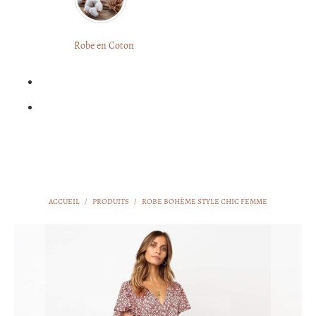
LONGUE
FLEURIE
Robe
Courte
Robe en Coton
ROBE
Bohème
BOHÈME
GRANDE
Notre
TAILLE
Blog
Question
?
ACCUEIL
/
PRODUITS
/
ROBE BOHÈME STYLE CHIC FEMME