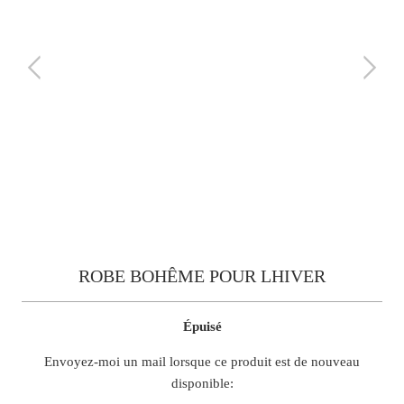
ROBE BOHÊME POUR LHIVER
Épuisé
TRANSLATION
Envoyez-moi un mail lorsque ce produit est de nouveau
MISSING:
disponible:
FR.PRODUCTS.NOTIFY_FORM.DESCRIPTION: