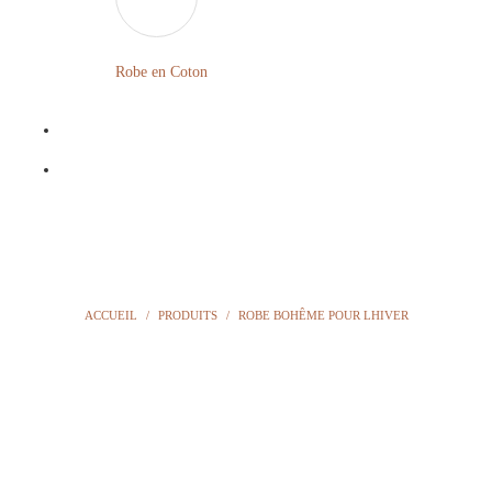
LONGUE
FLEURIE
Robe
Courte
Robe en Coton
ROBE
Bohème
BOHÈME
GRANDE
Notre
TAILLE
Blog
Question
?
ACCUEIL
/
PRODUITS
/
ROBE BOHÊME POUR LHIVER