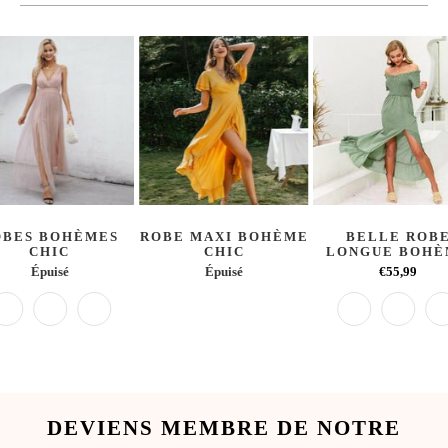
OBES BOHÈMES
ROBE MAXI BOHÈME
BELLE ROB
CHIC
CHIC
LONGUE BOH
Épuisé
Épuisé
€55,99
DEVIENS MEMBRE DE NOTRE