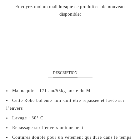
TRANSLATION
Envoyez-moi un mail lorsque ce produit est de nouveau
MISSING:
disponible:
FR.PRODUCTS.NOTIFY_FORM.DESCRIPTION:
XS
S
M
L
XL
DESCRIPTION
Mannequin : 171 cm/55kg porte du M
Cette Robe boheme noir doit être repassée et lavée sur
l’envers
Lavage : 30° C
Repassage sur l'envers uniquement
Coutures double pour un vêtement qui dure dans le temps