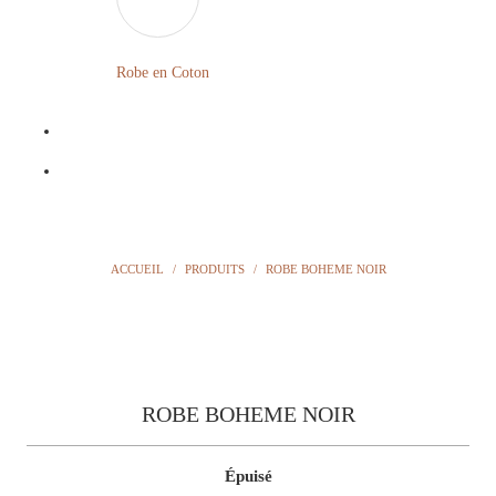
LONGUE
FLEURIE
Robe en Coton
ROBE
BOHÈME
GRANDE
Notre
TAILLE
Blog
Question
ACCUEIL
/
PRODUITS
/
ROBE BOHEME NOIR
?
ROBE BOHEME NOIR
Épuisé