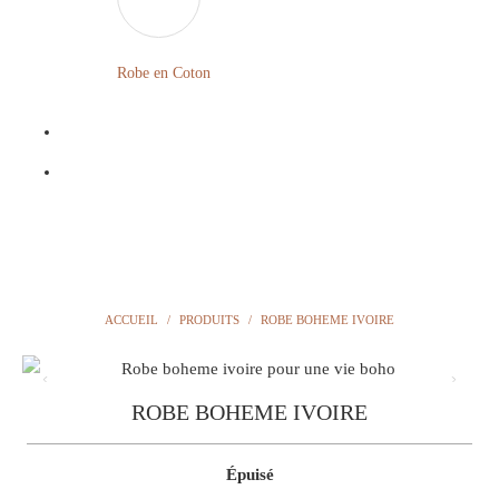
LONGUE
FLEURIE
Robe
Courte
Robe en Coton
ROBE
Bohème
BOHÈME
GRANDE
Notre
TAILLE
Blog
Question
?
ACCUEIL
/
PRODUITS
/
ROBE BOHEME IVOIRE
ROBE BOHEME IVOIRE
Épuisé