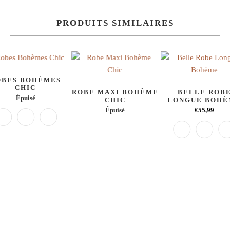
PRODUITS SIMILAIRES
OBES BOHÈMES
CHIC
ROBE MAXI BOHÈME
BELLE ROB
Épuisé
CHIC
LONGUE BOH
Épuisé
€55,99