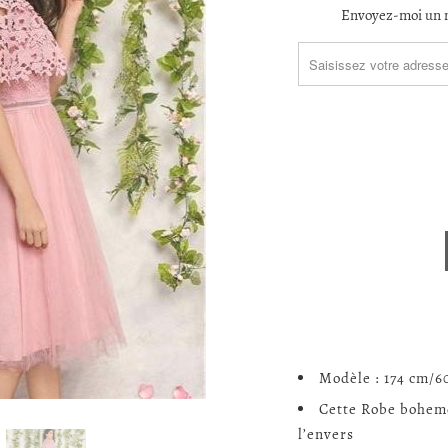
TRANSLATION
Envoyez-moi un m
MISSING:
FR.PRODUCTS.NOTIFY_F
Modèle : 174 cm/6
Cette Robe boheme
l’envers