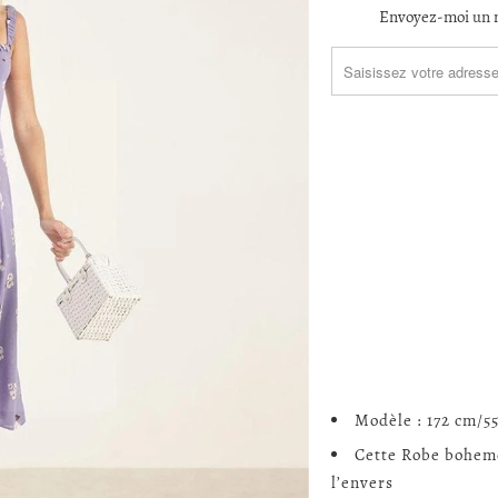
TRANSLATION
Envoyez-moi un m
MISSING:
FR.PRODUCTS.NOTIFY_F
Modèle : 172 cm/5
Cette Robe boheme 
l’envers