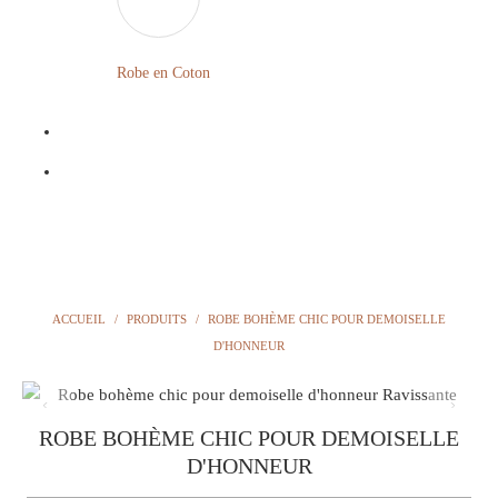
LONGUE
FLEURIE
Robe
Courte
Robe en Coton
ROBE
Bohème
BOHÈME
GRANDE
Notre
TAILLE
Blog
Question
?
ACCUEIL
/
PRODUITS
/
ROBE BOHÈME CHIC POUR DEMOISELLE
D'HONNEUR
ROBE BOHÈME CHIC POUR DEMOISELLE
D'HONNEUR