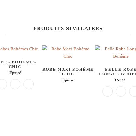
PRODUITS SIMILAIRES
OBES BOHÈMES
CHIC
ROBE MAXI BOHÈME
BELLE ROB
Épuisé
CHIC
LONGUE BOH
Épuisé
€55,99