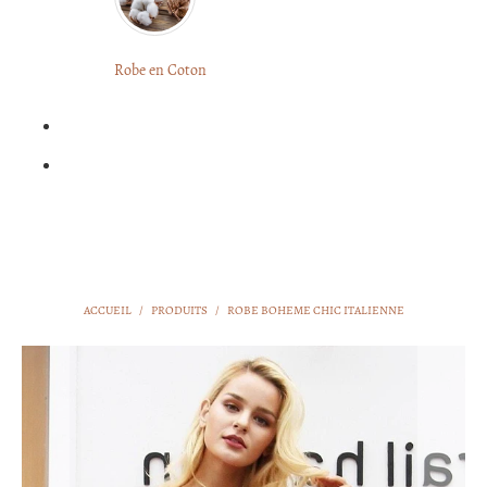
LONGUE
FLEURIE
Robe
Courte
Robe en Coton
ROBE
Bohème
BOHÈME
GRANDE
Notre
TAILLE
Blog
Question
?
ACCUEIL
/
PRODUITS
/
ROBE BOHEME CHIC ITALIENNE