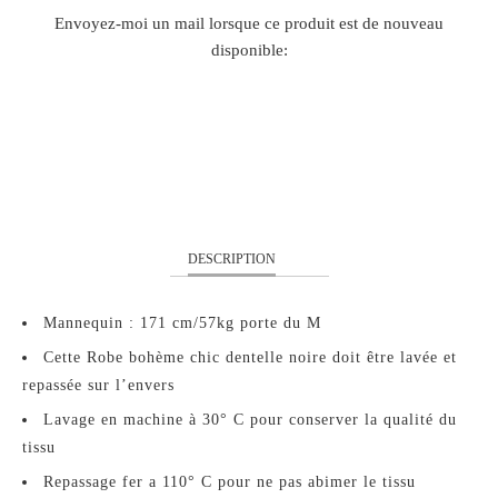
TRANSLATION
Envoyez-moi un mail lorsque ce produit est de nouveau
MISSING:
disponible:
FR.PRODUCTS.NOTIFY_FORM.DESCRIPTION:
S
M
L
XL
XXL
DESCRIPTION
Mannequin : 171 cm/57kg porte du M
Cette Robe bohème chic dentelle noire doit être lavée et
repassée sur l’envers
Lavage en machine à 30° C pour conserver la qualité du
tissu
Repassage fer a 110° C pour ne pas abimer le tissu