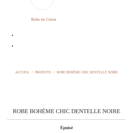
LONGUE
FLEURIE
Robe en Coton
ROBE
BOHÈME
GRANDE
Notre
TAILLE
Blog
Question
ACCUEIL
/
PRODUITS
/
ROBE BOHÈME CHIC DENTELLE NOIRE
?
ROBE BOHÈME CHIC DENTELLE NOIRE
Épuisé