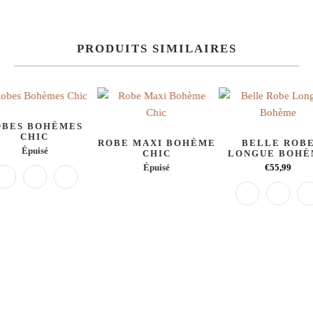
PRODUITS SIMILAIRES
OBES BOHÈMES
CHIC
ROBE MAXI BOHÈME
BELLE ROB
Épuisé
CHIC
LONGUE BOH
Épuisé
€55,99