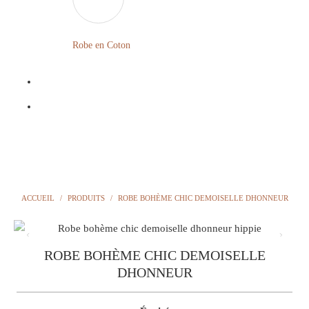
LONGUE
FLEURIE
Robe
Courte
Robe en Coton
ROBE
Bohème
BOHÈME
GRANDE
Notre
TAILLE
Blog
Question
?
ACCUEIL
/
PRODUITS
/
ROBE BOHÈME CHIC DEMOISELLE DHONNEUR
ROBE BOHÈME CHIC DEMOISELLE
DHONNEUR