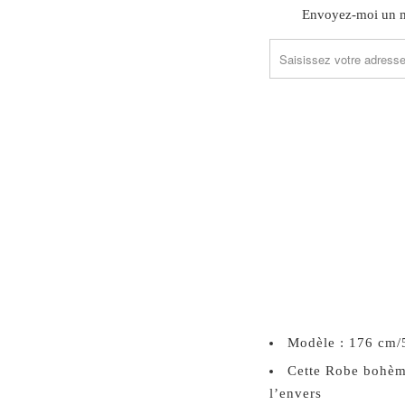
TRANSLATION
Envoyez-moi un ma
MISSING:
FR.PRODUCTS.NOTIFY_
Modèle : 176 cm/
Cette Robe bohème
l’envers