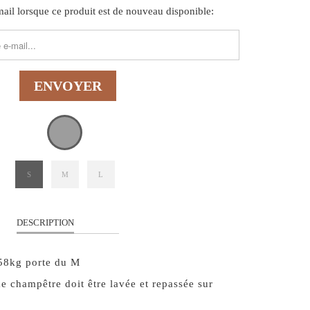
il lorsque ce produit est de nouveau disponible:
FORM.DESCRIPTION:
S
M
L
DESCRIPTION
58kg porte du M
 champêtre doit être lavée et repassée sur