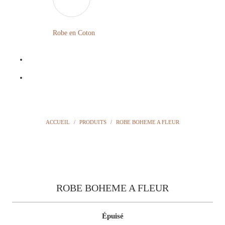
LONGUE
FLEURIE
Robe en Coton
ROBE
BOHÈME
GRANDE
Notre
TAILLE
Blog
Question
ACCUEIL
/
PRODUITS
/
ROBE BOHEME A FLEUR
?
ROBE BOHEME A FLEUR
Épuisé