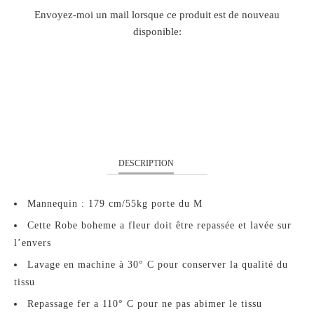
TRANSLATION
Envoyez-moi un mail lorsque ce produit est de nouveau
MISSING:
disponible:
FR.PRODUCTS.NOTIFY_FORM.DESCRIPTION:
XS
S
M
L
DESCRIPTION
Mannequin : 179 cm/55kg porte du M
Cette Robe boheme a fleur doit être repassée et lavée sur
l’envers
Lavage en machine à 30° C pour conserver la qualité du
tissu
Repassage fer a 110° C pour ne pas abimer le tissu