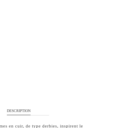
36
39
38
40
35
QUANTITÉ
AJOUTER À MON PANIER
DESCRIPTION
es en cuir, de type derbies, inspirent le