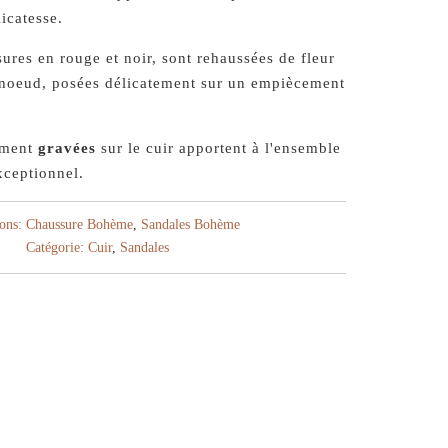
licatesse.
ures en rouge et noir, sont rehaussées de fleur
 noeud, posées délicatement sur un empiècement
sement
gravées
sur le cuir apportent à l'ensemble
xceptionnel.
ions:
Chaussure Bohème
,
Sandales Bohème
Catégorie:
Cuir
,
Sandales