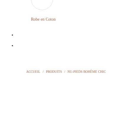
LONGUE
FLEURIE
Robe en Coton
ROBE
BOHÈME
GRANDE
Notre
TAILLE
Blog
Question
ACCUEIL
/
PRODUITS
/
NU-PIEDS BOHÈME CHIC
?