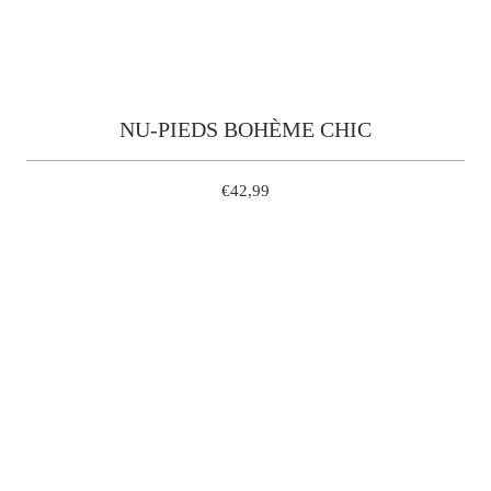
NU-PIEDS BOHÈME CHIC
€42,99
36
40
39
38
37
42
41
QUANTITÉ