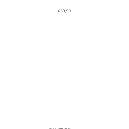
€39,99
36
37
38
39
40
41
42
QUANTITÉ
AJOUTER À MON PANIER