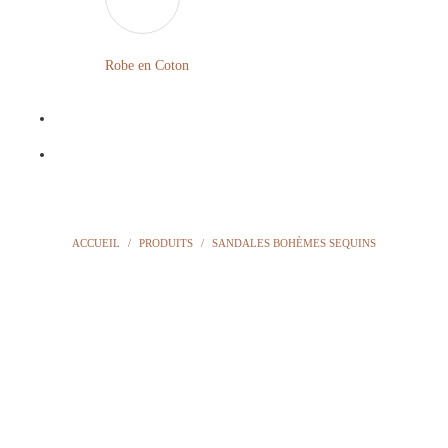
LONGUE
FLEURIE
Robe en Coton
ROBE
BOHÈME
GRANDE
Notre
TAILLE
Blog
Question
ACCUEIL
/
PRODUITS
/
SANDALES BOHÈMES SEQUINS
?