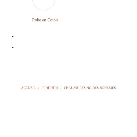
LONGUE
FLEURIE
Robe
Courte
Robe en Coton
ROBE
Bohème
BOHÈME
GRANDE
Notre
TAILLE
Blog
Question
?
ACCUEIL
/
PRODUITS
/
CHAUSSURES NOIRES BOHÈMES