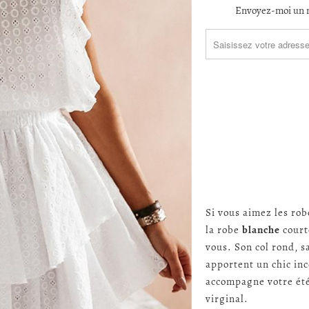
TRANSLATION
Envoyez-moi un m
MISSING:
FR.PRODUCTS.NOTIFY_F
Si vous aimez les rob
la robe
blanche
cour
vous. Son col rond, s
apportent un chic in
accompagne votre été
virginal.