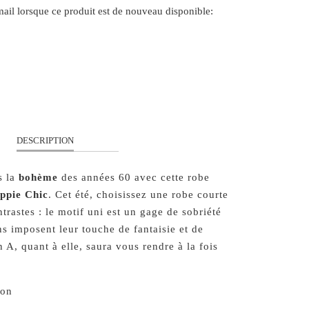
il lorsque ce produit est de nouveau disponible:
FORM.DESCRIPTION:
S
M
L
DESCRIPTION
s la
bohème
des années 60 avec cette robe
ppie Chic
. Cet été, choisissez une robe courte
ntrastes : le motif uni est un gage de sobriété
ns imposent leur touche de fantaisie et de
 A, quant à elle, saura vous rendre à la fois
on