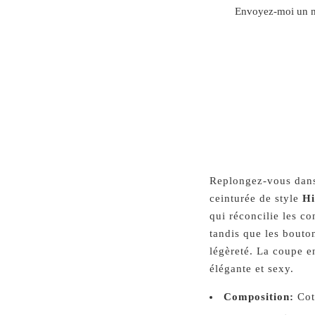
TRANSLATION
Envoyez-moi un ma
MISSING:
FR.PRODUCTS.NOTIFY_
Replongez-vous dan
ceinturée de style
Hi
qui réconcilie les co
tandis que les bouto
légèreté. La coupe en
élégante et sexy.
Composition:
Cot