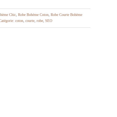
hème Chic
,
Robe Bohème Coton
,
Robe Courte Bohème
Catégorie:
coton
,
courte
,
robe
,
SEO