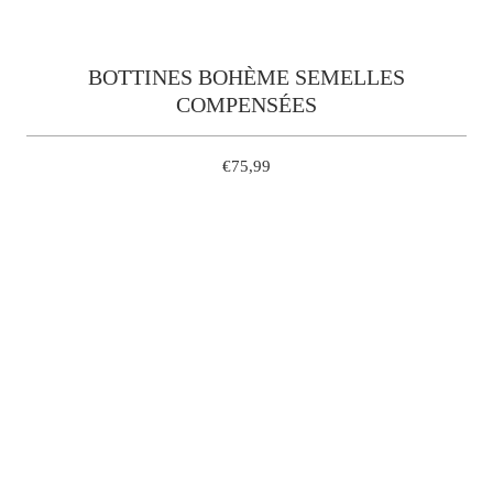
BOTTINES BOHÈME SEMELLES
COMPENSÉES
€75,99
38
37
40
39
36
35
QUANTITÉ
AJOUTER À MON PANIER