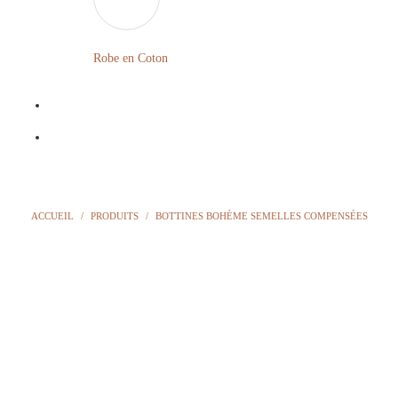
LONGUE
FLEURIE
Robe en Coton
ROBE
BOHÈME
GRANDE
Notre
TAILLE
Blog
Question
ACCUEIL
/
PRODUITS
/
BOTTINES BOHÈME SEMELLES COMPENSÉES
?