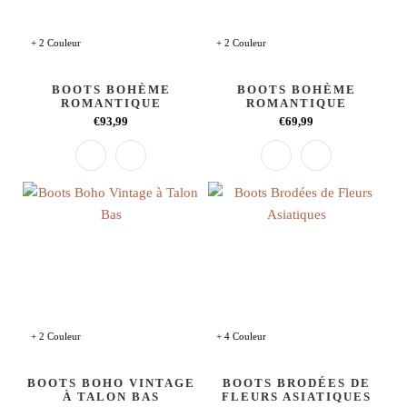
+ 2 Couleur
+ 2 Couleur
BOOTS BOHÈME
BOOTS BOHÈME
ROMANTIQUE
ROMANTIQUE
€93,99
€69,99
+ 2 Couleur
+ 4 Couleur
BOOTS BOHO VINTAGE
BOOTS BRODÉES DE
À TALON BAS
FLEURS ASIATIQUES