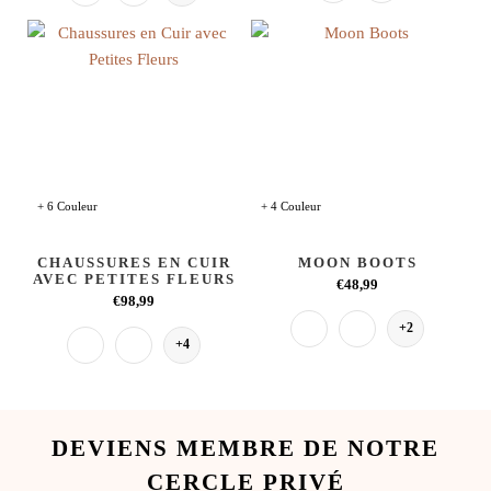
+ 6 Couleur
+ 4 Couleur
CHAUSSURES EN CUIR
MOON BOOTS
AVEC PETITES FLEURS
€48,99
€98,99
+2
+4
DEVIENS MEMBRE DE NOTRE
CERCLE PRIVÉ