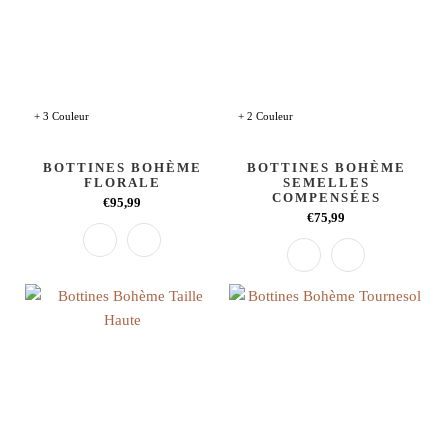
+ 3 Couleur
+ 2 Couleur
BOTTINES BOHÈME
BOTTINES BOHÈME
FLORALE
SEMELLES
COMPENSÉES
€95,99
€75,99