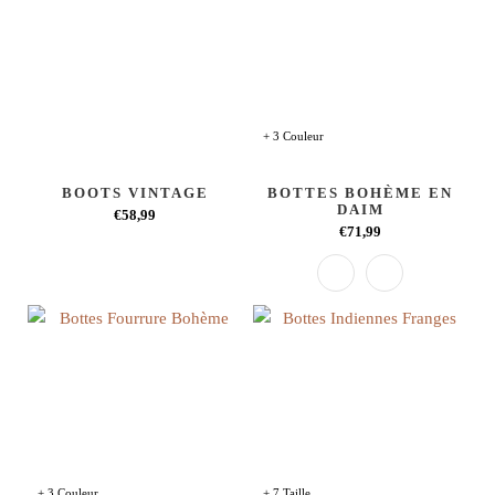
+ 3 Couleur
BOOTS VINTAGE
BOTTES BOHÈME EN
DAIM
€58,99
€71,99
+ 3 Couleur
+ 7 Taille