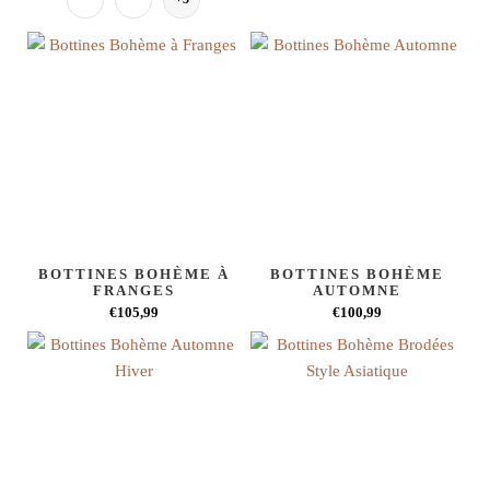
BOTTINES BOHÈME À
BOTTINES BOHÈME
FRANGES
AUTOMNE
€105,99
€100,99