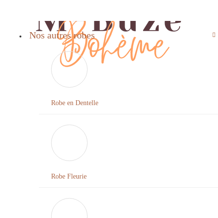
0
MENU
ROBE
JUPE
SANDALES
Nos autres robes
COURTE
LONGUE
BOHÈME
BOHÈME
ACCUEIL
JUPE
BOTTINES
ROBE
COURTE
BOHÈME
ROBE
LONGUE
BOHÈME
BOHÈME
Robe en Dentelle
JUPE
ROBE
BOHÈME
BOHÈME
CHIC
TUNIQUE
&
ROBE
BLOUSE
BLANCHE
Robe Fleurie
BOHÈME
BOHÈME
CHAUSSURES
ROBE