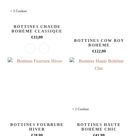
+ 3 Couleur
BOTTINES CHAUDE
BOHÈME CLASSIQUE
€33,99
BOTTINES COW BOY
BOHÈME
€122,99
+ 2 Couleur
BOTTINES FOURRURE
BOTTINES HAUTE
HIVER
BOHÈME CHIC
€28,99
€41,99