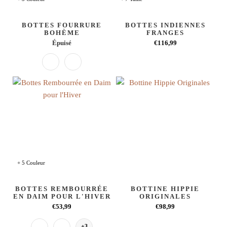
BOTTES FOURRURE
BOTTES INDIENNES
BOHÈME
FRANGES
Épuisé
€116,99
+ 5 Couleur
BOTTES REMBOURRÉE
BOTTINE HIPPIE
EN DAIM POUR L'HIVER
ORIGINALES
€53,99
€98,99
+3