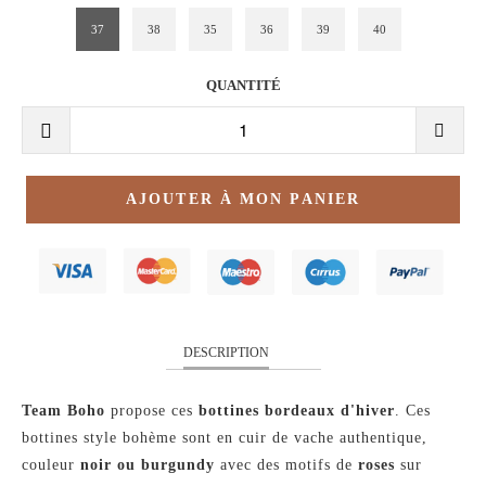
37
38
35
36
39
40
QUANTITÉ
AJOUTER À MON PANIER
DESCRIPTION
Team Boho
propose ces
bottines bordeaux d'hiver
. Ces
bottines style bohème sont en cuir de vache authentique,
couleur
noir ou burgundy
avec des motifs de
roses
sur