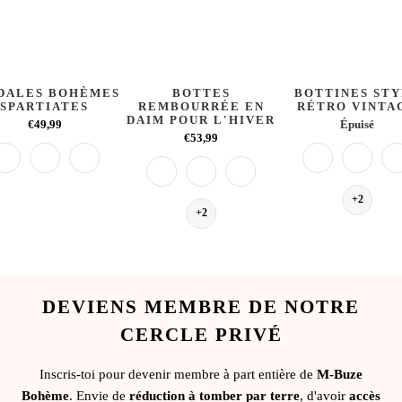
DALES BOHÈMES
BOTTES
BOTTINES ST
SPARTIATES
REMBOURRÉE EN
RÉTRO VINTA
DAIM POUR L'HIVER
€49,99
Épuisé
€53,99
+2
+2
DEVIENS MEMBRE DE NOTRE
CERCLE PRIVÉ
Inscris-toi pour devenir membre à part entière de
M-Buze
Bohème
. Envie de
réduction à tomber par terre
, d'avoir
accès