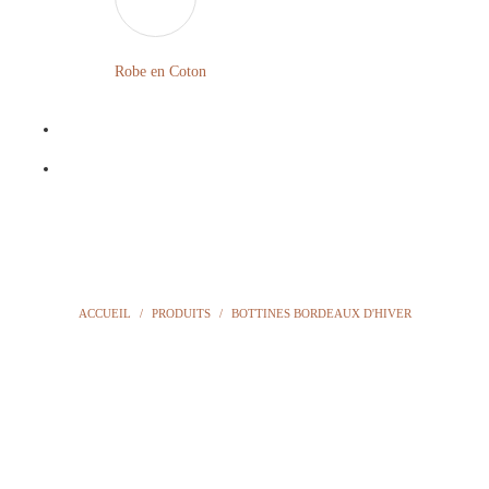
LONGUE
FLEURIE
Robe
Courte
Robe en Coton
ROBE
Bohème
BOHÈME
GRANDE
Notre
TAILLE
Blog
Question
?
ACCUEIL
/
PRODUITS
/
BOTTINES BORDEAUX D'HIVER