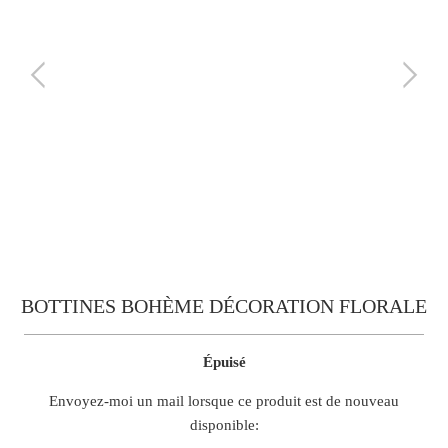
BOTTINES BOHÈME DÉCORATION FLORALE
Épuisé
TRANSLATION
Envoyez-moi un mail lorsque ce produit est de nouveau
MISSING:
disponible:
FR.PRODUCTS.NOTIFY_FORM.DESCRIPTION: