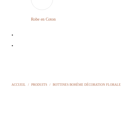
LONGUE
FLEURIE
Robe
Courte
Robe en Coton
ROBE
Bohème
BOHÈME
GRANDE
Notre
TAILLE
Blog
Question
?
ACCUEIL
/
PRODUITS
/
BOTTINES BOHÈME DÉCORATION FLORALE