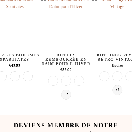
DALES BOHÈMES
BOTTES
BOTTINES ST
SPARTIATES
REMBOURRÉE EN
RÉTRO VINTA
DAIM POUR L'HIVER
€49,99
Épuisé
€53,99
+2
+2
DEVIENS MEMBRE DE NOTRE